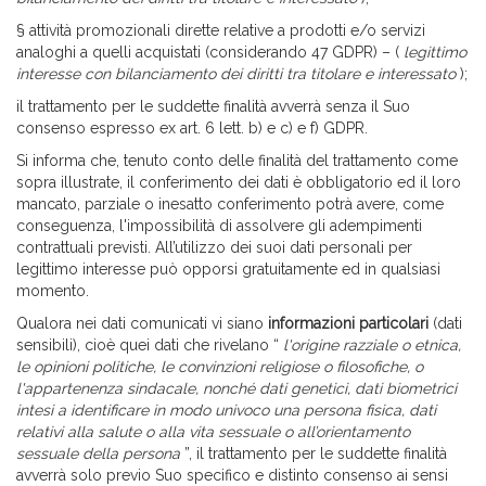
§ attività promozionali dirette relative a prodotti e/o servizi
analoghi a quelli acquistati (considerando 47 GDPR) – (
legittimo
interesse con bilanciamento dei diritti tra titolare e interessato
);
il trattamento per le suddette
finalità avverrà senza il Suo
consenso espresso ex art. 6 lett. b) e c) e f) GDPR.
Si informa che, tenuto conto delle finalità del trattamento come
sopra illustrate, il conferimento dei dati è obbligatorio ed il loro
mancato, parziale o inesatto conferimento potrà avere, come
conseguenza, l'impossibilità di assolvere gli adempimenti
contrattuali previsti. All’utilizzo dei suoi dati personali per
legittimo interesse può opporsi gratuitamente ed in qualsiasi
momento.
Qualora nei dati comunicati vi siano
informazioni particolari
(dati
sensibili), cioè quei dati che rivelano “
l'origine razziale o etnica,
le opinioni politiche, le convinzioni religiose o filosofiche, o
l'appartenenza sindacale, nonché dati genetici, dati biometrici
intesi a identificare in modo univoco una persona fisica, dati
relativi alla salute o alla vita sessuale o all’orientamento
sessuale della persona
”, il trattamento per le suddette
finalità
avverrà solo previo Suo specifico e distinto consenso ai sensi