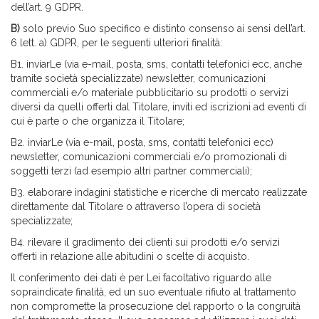
dell’art. 9 GDPR.
B)
solo previo Suo specifico e distinto consenso ai sensi dell’art.
6 lett. a) GDPR, per le seguenti ulteriori finalità:
B1. inviarLe (via e-mail, posta, sms, contatti telefonici ecc, anche
tramite società specializzate) newsletter, comunicazioni
commerciali e/o materiale pubblicitario su prodotti o servizi
diversi da quelli offerti dal Titolare, inviti ed iscrizioni ad eventi di
cui è parte o che organizza il Titolare;
B2. inviarLe (via e-mail, posta, sms, contatti telefonici ecc)
newsletter, comunicazioni commerciali e/o promozionali di
soggetti terzi (ad esempio altri partner commerciali);
B3. elaborare indagini statistiche e ricerche di mercato realizzate
direttamente dal Titolare o attraverso l’opera di società
specializzate;
B4. rilevare il gradimento dei clienti sui prodotti e/o servizi
offerti in relazione alle abitudini o scelte di acquisto.
Il conferimento dei dati è per Lei facoltativo riguardo alle
sopraindicate finalità, ed un suo eventuale rifiuto al trattamento
non compromette la prosecuzione del rapporto o la congruità