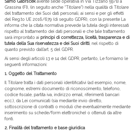
Samo Gabrscek
avente sede operativa in Via Tizzano 59/B a
Grassina (FI), (in seguito anche “Titolare”) nella qualità di Titolare
del trattamento dei Suoi dati personali, ai sensi e per gli effetti
del Reg.to UE 2016/679 (di seguito GDPR), con la presente La
informa che la citata normativa prevede la tutela degli interessati
rispetto al trattamento dei dati personali e che tale trattamento
sarà improntato ai
principi di correttezza, liceità, trasparenza e di
tutela della Sua riservatezza e dei Suoi diritti
, nel rispetto di
quanto previsto dall’art. 5 del GDPR.
Ai sensi degli articoli 13 e 14 del GDPR, pertanto, Le forniamo le
seguenti informazioni:
1.
Oggetto del Trattamento
Il Titolare tratta i dati personali identificativi (ad esempio, nome,
cognome, estremi documento di riconoscimento, telefono,
codice fiscale, partita iva, indirizzo email, riferimenti bancari
ecc.), da Lei comunicati (sia mediante invio diretto,
sottoscrizione di contratti o moduli che eventualmente mediante
inserimento su schede/form elettroniche) o ottenuti da altre
fonti.
2.
Finalità del trattamento e base giuridica