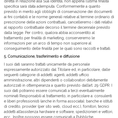
diretta in relazione alla Sua identità, non appena l’ultima finalità
specifica sarà stata adempiuta. Conformemente a quanto
previsto in merito agli obblighi di conservazione dei documenti
ai fini contabili e le norme generali relative al termine ordinario di
prescrizione delle azioni contrattuali, cancelleremo i dati relativi
al rapporto contrattuale decorso il termine decennale previsto
dalla legge. Per contro, qualora abbia acconsentito al
trattamento per finalità di marketing, conserveremo le
informazioni per un arco di tempo non superiore al
conseguimento delle finalità per le quali sono raccolti e trattati.
5.
Comunicazione, trasferimento e diffusione
I suoi dati saranno trattati unicamente da personale
espressamente autorizzato dal Titolare ed, in particolare, dalle
seguenti categorie di addetti: agenti, addetti ufficio
amministrazione, altri dipendenti o collaboratori debitamente
autorizzati in ottemperanza a quanto previsto dall’art. 29 GDPR. I
suoi dati potranno essere comunicati a terzi eventualmente
nominati Responsabili al trattamento, in particolare a: consulenti
e liberi professionisti (anche in forma associata), banche e istituti
di credito, provider (per sito web, cloud ecc.), fornitori, tecnici
addetti all’assistenza hardware e software, spedizionieri e vettori,
ecc.. Inoltre possono essere comunicati a Pubbliche