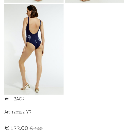
BACK
Art. 120122-YR
€ 133,00
€ 190