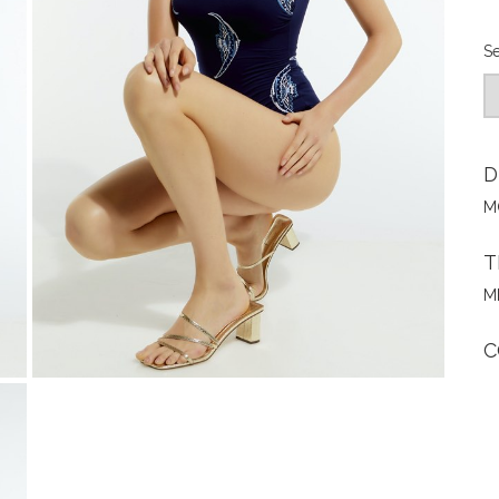
Se
D
M
T
M
C