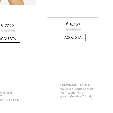
€ 157,50
€ 77,00
€ 225,00
€ 110,00
ACQUISTA
ACQUISTA
SHOWROOM - OUTLET
Isa Belle di Samo Gabrscek
I E RESI
Via Tizzano, 59/b
TI
50012 - Grassina (FI) Italy
ND CONDITIONS