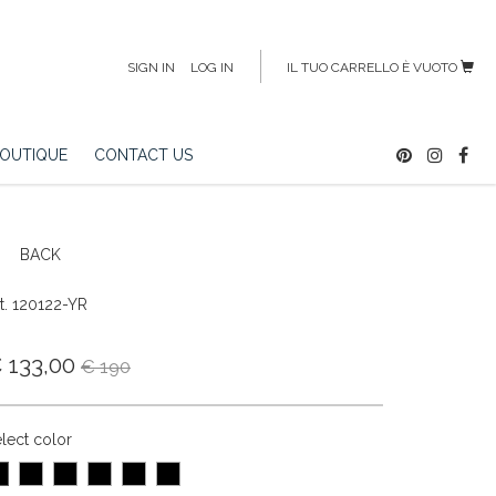
SIGN IN
LOG IN
IL TUO CARRELLO È VUOTO
OUTIQUE
CONTACT US
BACK
t. 120122-YR
 133,00
€ 190
lect color